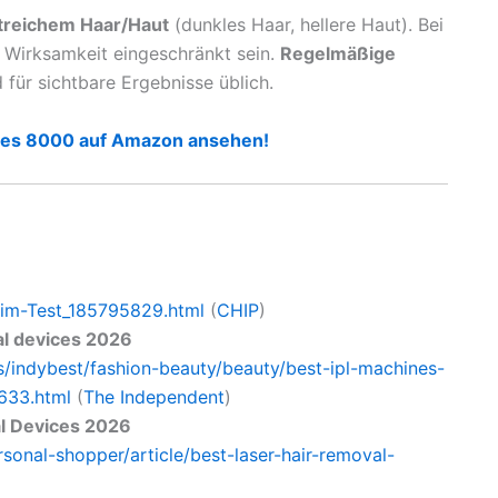
streichem Haar/Haut
(dunkles Haar, hellere Haut). Bei
e Wirksamkeit eingeschränkt sein.
Regelmäßige
für sichtbare Ergebnisse üblich.
eries 8000 auf Amazon ansehen!
e-im-Test_185795829.html
(
CHIP
)
al devices 2026
/indybest/fashion-beauty/beauty/best-ipl-machines-
633.html
(
The Independent
)
l Devices 2026
sonal-shopper/article/best-laser-hair-removal-