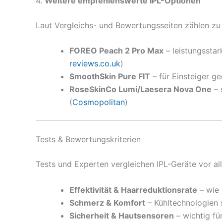
4.
Weitere empfehlenswerte IPL-Optionen
Laut Vergleichs- und Bewertungsseiten zählen zu
FOREO Peach 2 Pro Max
– leistungsstar
reviews.co.uk
)
SmoothSkin Pure FIT
– für Einsteiger ge
RoseSkinCo Lumi/Laesera Nova One
– 
(
Cosmopolitan
)
Tests & Bewertungskriterien
Tests und Experten vergleichen IPL-Geräte vor a
Effektivität & Haarreduktionsrate
– wie 
Schmerz & Komfort
– Kühltechnologien 
Sicherheit & Hautsensoren
– wichtig fü