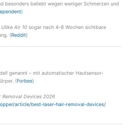
ind besonders beliebt wegen weniger Schmerzen und
dependent
)
s
Ulike Air 10
sogar nach 4–8 Wochen sichtbare
ng. (
Reddit
)
ell
genannt – mit automatischer Hautsensor-
örper. (
Forbes
)
ir Removal Devices 2026
pper/article/best-laser-hair-removal-devices/