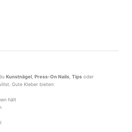
 du
Kunstnägel
,
Press-On Nails
,
Tips
oder
llst. Gute Kleber bieten:
en hält
n
l