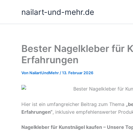
Zum
nailart-und-mehr.de
Inhalt
springen
Bester Nagelkleber für 
Erfahrungen
Von
NailartUndMehr
/
13. Februar 2026
Hier ist ein umfangreicher Beitrag zum Thema
„b
Erfahrungen“
, inklusive empfehlenswerter Produk
Nagelkleber für Kunstnägel kaufen – Unsere T