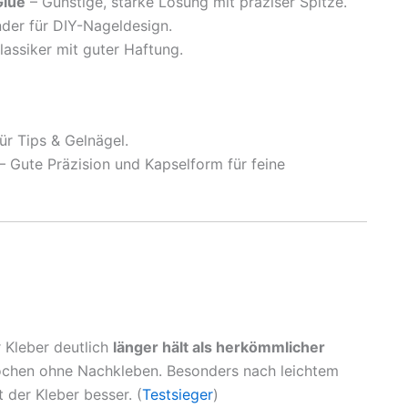
Glue
– Günstige, starke Lösung mit präziser Spitze.
nder für DIY-Nageldesign.
lassiker mit guter Haftung.
ür Tips & Gelnägel.
– Gute Präzision und Kapselform für feine
r Kleber deutlich
länger hält als herkömmlicher
ochen ohne Nachkleben. Besonders nach leichtem
 der Kleber besser. (
Testsieger
)