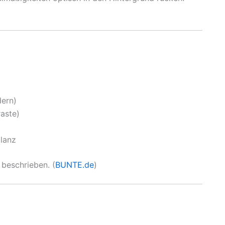
dern)
raste)
lanz
 beschrieben. (
BUNTE.de
)