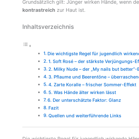
Grundsätzlich gilt: Jünger wirken Hände, wenn d
kontrastreich
zur Haut ist.
Inhaltsverzeichnis
Die wichtigste Regel für jugendlich wirke
1. Soft Rosé – der stärkste Verjüngungs-Ef
2. Milky Nude – der „My nails but better“-E
3. Pflaume und Beerentöne – überraschen
4. Zarte Koralle – frischer Sommer-Effekt
5. Was Hände älter wirken lässt
6. Der unterschätzte Faktor: Glanz
Fazit
Quellen und weiterführende Links
Die wichtigste Regel für jugendlich wirkende Hän