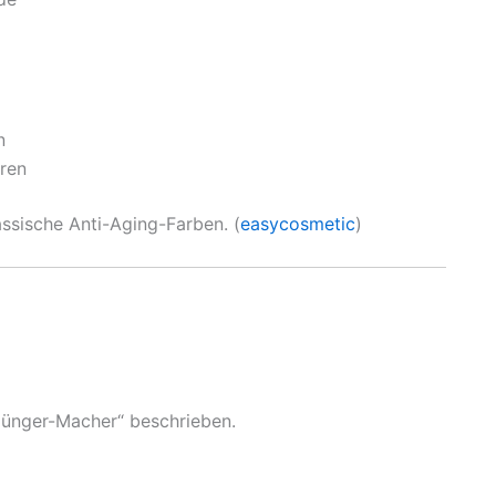
n
eren
ssische Anti-Aging-Farben. (
easycosmetic
)
Jünger-Macher“ beschrieben.