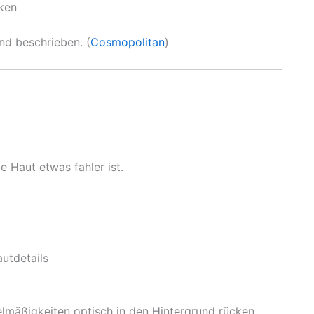
cken
nd beschrieben. (
Cosmopolitan
)
 Haut etwas fahler ist.
autdetails
lmäßigkeiten optisch in den Hintergrund rücken.