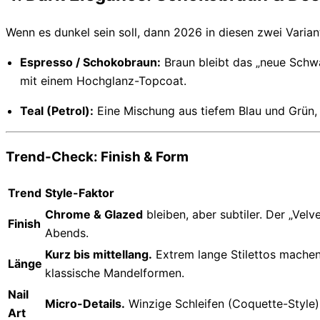
Wenn es dunkel sein soll, dann 2026 in diesen zwei Varian
Espresso / Schokobraun:
Braun bleibt das „neue Schwa
mit einem Hochglanz-Topcoat.
Teal (Petrol):
Eine Mischung aus tiefem Blau und Grün, d
Trend-Check: Finish & Form
Trend
Style-Faktor
Chrome & Glazed
bleiben, aber subtiler. Der „Velv
Finish
Abends.
Kurz bis mittellang.
Extrem lange Stilettos machen 
Länge
klassische Mandelformen.
Nail
Micro-Details.
Winzige Schleifen (Coquette-Style) o
Art